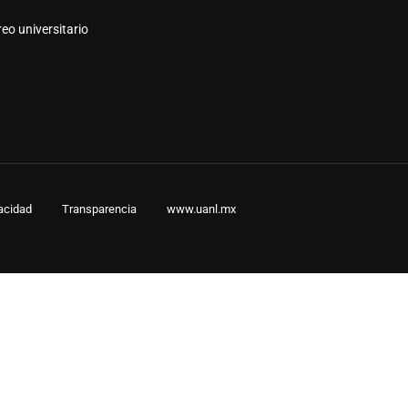
AS UANL?
eo universitario
vacidad
Transparencia
www.uanl.mx