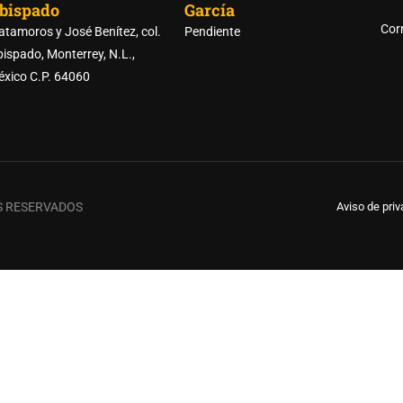
bispado
García
RTE DE LAS PREPARATORI
Corr
tamoros y José Benítez, col.
Pendiente
ispado, Monterrey, N.L.,
xico C.P. 64060
REGISTRO DE ASPIRANTES
S RESERVADOS
Aviso de pri