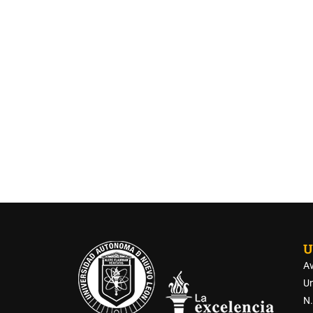
U
Av
Un
N.