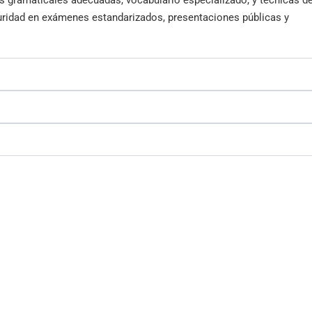
s gramaticales adecuadas, vocabulario especializado, y técnicas d
guridad en exámenes estandarizados, presentaciones públicas y