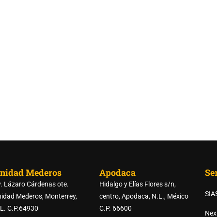
nidad Mederos
Apodaca
Ser
. Lázaro Cárdenas ote.
Hidalgo y Elías Flores s/n,
SIA
idad Mederos, Monterrey,
centro, Apodaca, N.L., México
L. C.P.64930
C.P. 66600
Nex