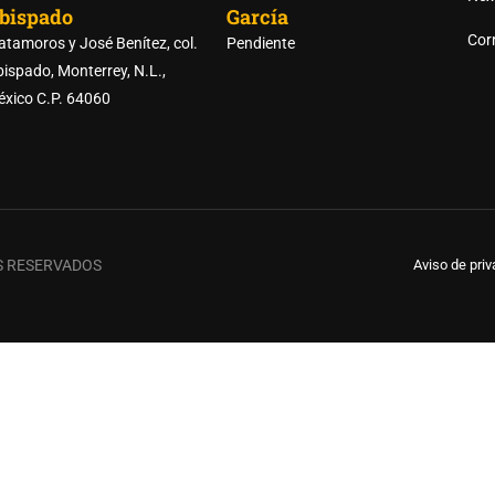
bispado
García
RTE DE LAS PREPARATORI
Corr
tamoros y José Benítez, col.
Pendiente
ispado, Monterrey, N.L.,
xico C.P. 64060
REGISTRO DE ASPIRANTES
S RESERVADOS
Aviso de pri