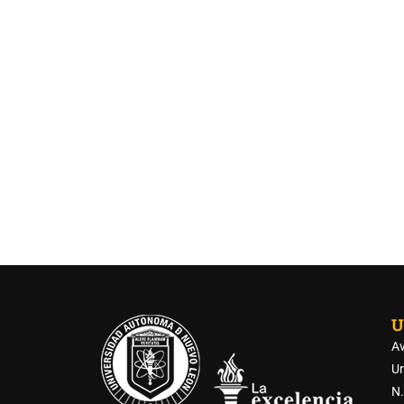
U
Av
Un
N.