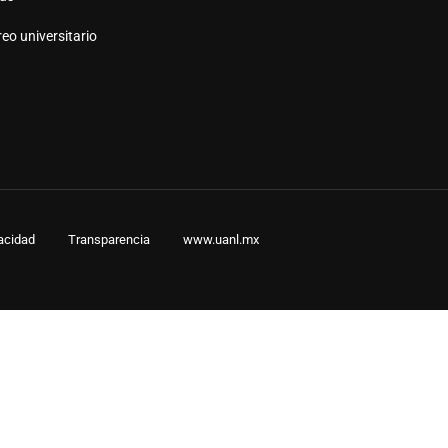
AS UANL?
eo universitario
vacidad
Transparencia
www.uanl.mx