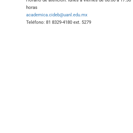
Horario de atención: lunes a viernes de 08:00 a 17:30
horas
academica.cideb@uanl.edu.mx
Teléfono: 81 8329-4180 ext. 5279