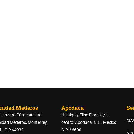
nidad Mederos
Apodaca
Ser
. Lázaro Cárdenas ote.
Hidalgo y Elías Flores s/n,
SIA
idad Mederos, Monterrey,
centro, Apodaca, N.L., México
L. C.P.64930
C.P. 66600
Nex