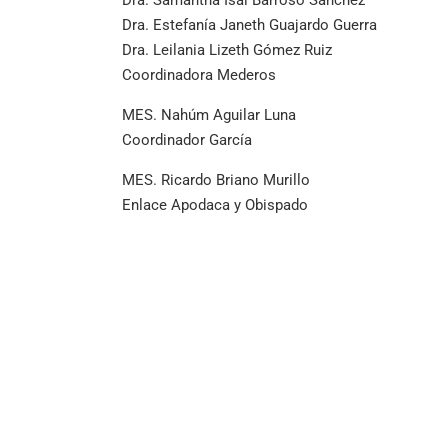
Dra. Samantha Isaí Barroso Sánchez
Dra. Estefanía Janeth Guajardo Guerra
Dra. Leilania Lizeth Gómez Ruiz
Coordinadora Mederos
MES. Nahúm Aguilar Luna
Coordinador García
MES. Ricardo Briano Murillo
Enlace Apodaca y Obispado