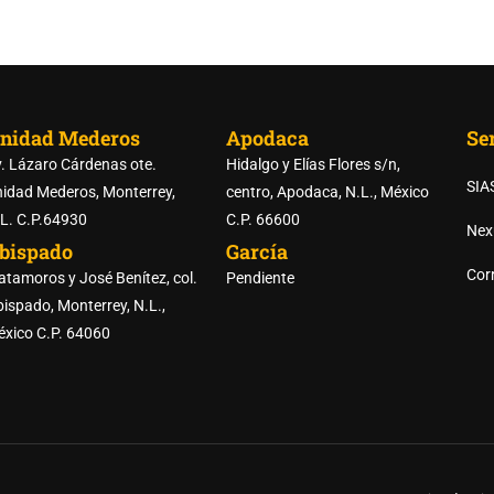
nidad Mederos
Apodaca
Ser
. Lázaro Cárdenas ote.
Hidalgo y Elías Flores s/n,
SIA
idad Mederos, Monterrey,
centro, Apodaca, N.L., México
L. C.P.64930
C.P. 66600
Nex
bispado
García
RTE DE LAS PREPARATORI
Corr
tamoros y José Benítez, col.
Pendiente
ispado, Monterrey, N.L.,
xico C.P. 64060
REGISTRO DE ASPIRANTES