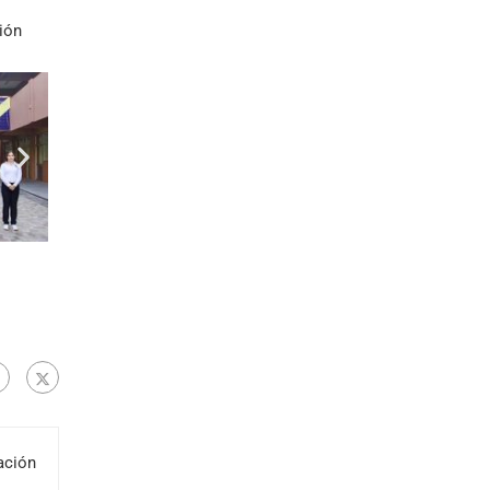
ión
ación