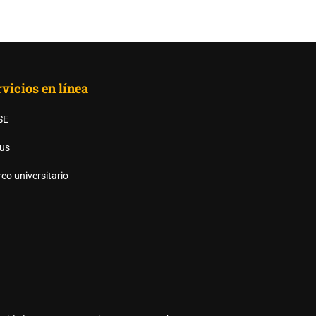
vicios en línea
SE
us
AS UANL?
eo universitario