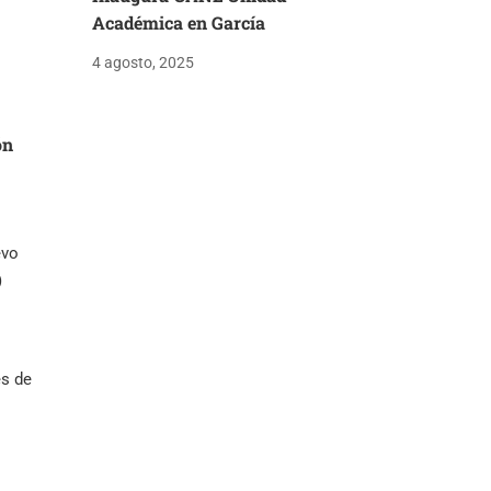
Académica en García
4 agosto, 2025
ón
evo
)
és de