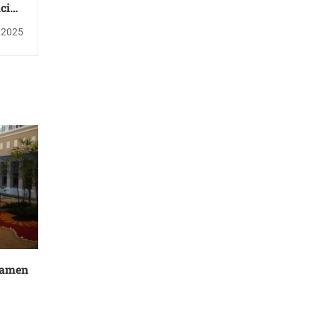
ación
xico
 2025
tamen