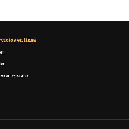
vicios en línea
SE
us
AS UANL?
eo universitario