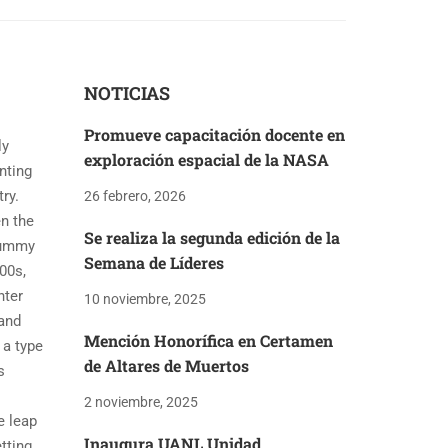
NOTICIAS
Promueve capacitación docente en
ly
exploración espacial de la NASA
nting
ry.
26 febrero, 2026
n the
Se realiza la segunda edición de la
dummy
Semana de Líderes
00s,
nter
10 noviembre, 2025
 and
Mención Honorífica en Certamen
 a type
de Altares de Muertos
s
2 noviembre, 2025
e leap
Inaugura UANL Unidad
tting,