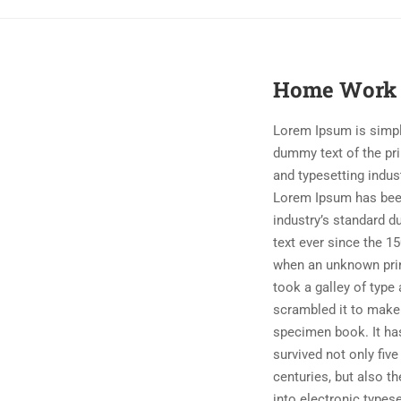
Home Work
Lorem Ipsum is simp
dummy text of the pri
and typesetting indust
Lorem Ipsum has bee
industry’s standard 
text ever since the 15
when an unknown pri
took a galley of type
scrambled it to make
specimen book. It ha
survived not only five
centuries, but also th
into electronic typese