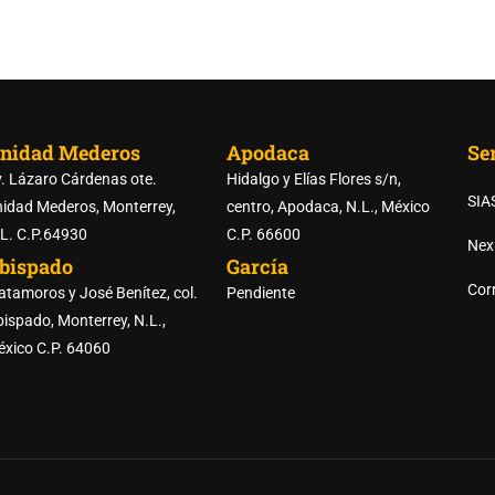
nidad Mederos
Apodaca
Ser
. Lázaro Cárdenas ote.
Hidalgo y Elías Flores s/n,
SIA
idad Mederos, Monterrey,
centro, Apodaca, N.L., México
L. C.P.64930
C.P. 66600
Nex
bispado
García
RTE DE LAS PREPARATORI
Corr
tamoros y José Benítez, col.
Pendiente
ispado, Monterrey, N.L.,
xico C.P. 64060
REGISTRO DE ASPIRANTES