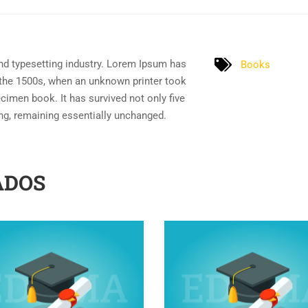
nd typesetting industry. Lorem Ipsum has
Books
 the 1500s, when an unknown printer took
cimen book. It has survived not only five
ting, remaining essentially unchanged.
ADOS