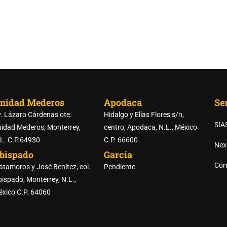
nidad Mederos
Apodaca
Ser
. Lázaro Cárdenas ote.
Hidalgo y Elías Flores s/n,
SIA
idad Mederos, Monterrey,
centro, Apodaca, N.L., México
L. C.P.64930
C.P. 66600
Nex
bispado
García
RTE DE LAS PREPARATORI
Corr
tamoros y José Benítez, col.
Pendiente
ispado, Monterrey, N.L.,
xico C.P. 64060
REGISTRO DE ASPIRANTES