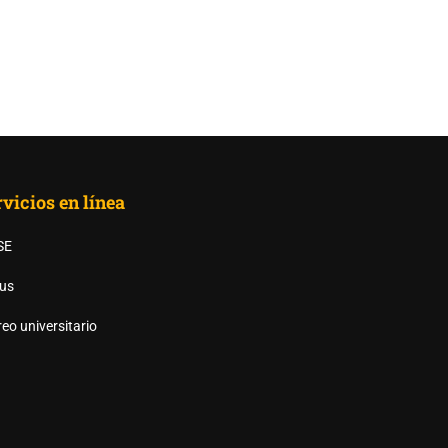
vicios en línea
SE
us
AS UANL?
eo universitario