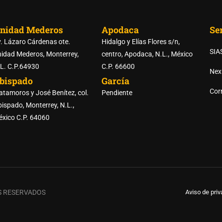
nidad Mederos
Apodaca
Ser
. Lázaro Cárdenas ote.
Hidalgo y Elías Flores s/n,
SIA
idad Mederos, Monterrey,
centro, Apodaca, N.L., México
L. C.P.64930
C.P. 66600
Nex
bispado
García
RTE DE LAS PREPARATORI
Corr
tamoros y José Benítez, col.
Pendiente
ispado, Monterrey, N.L.,
xico C.P. 64060
REGISTRO DE ASPIRANTES
S RESERVADOS
Aviso de pri