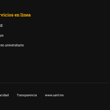
vicios en línea
SE
us
AS UANL?
eo universitario
vacidad
Transparencia
www.uanl.mx