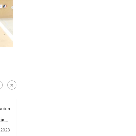
ación
piada
logía
, 2023